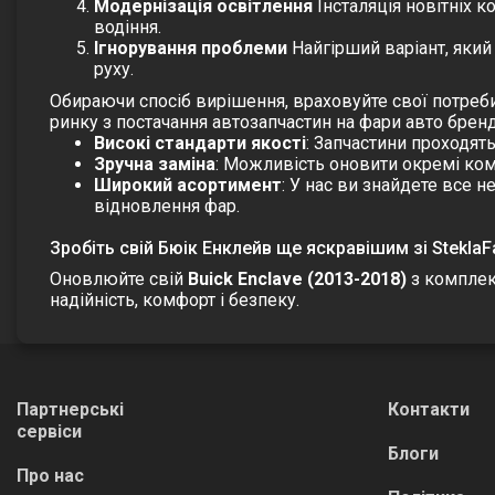
Модернізація освітлення
Інсталяція новітніх к
водіння.
Ігнорування проблеми
Найгірший варіант, який
руху.
Обираючи спосіб вирішення, враховуйте свої потреби
ринку з постачання автозапчастин на фари авто бренд
Високі стандарти якості
: Запчастини проходять
Зручна заміна
: Можливість оновити окремі ком
Широкий асортимент
: У нас ви знайдете все 
відновлення фар.
Зробіть свій Бюік Енклейв ще яскравішим зі SteklaF
Оновлюйте свій
Buick Enclave (2013-2018)
з компле
надійність, комфорт і безпеку.
Партнерські
Контакти
сервіси
Блоги
Про нас