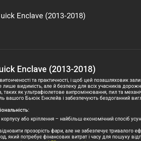
uick Enclave (2013-2018)
ick Enclave (2013-2018)
витонченості та практичності, і щоб цей позашляховик зал
е лише видимість, але й безпеку для всіх учасників дорож
ів, таких як ультрафіолетове випромінювання, пил та меха
иль вашого
Бьюік Енклейв
і забезпечують бездоганний вигл
іональність:
орпусу або кріплення – найбільш економічний спосіб усуну
ідновити прозорість фари, але не забезпечує тривалого еф
од, який потребує фінансових витрат і часу для пошуку відп