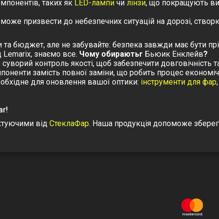
омпонентів, таких як
LED-лампи
чи
лінзи
, що покращують ви
 може призвести до небезпечних ситуацій на дорозі, створюю
 та бюджет, але не забувайте: безпека завжди має бути пр
 Lemarix, знаємо все.
Чому обираютьr
Бьюик Енклейв
?
 суворий контроль якості, щоб забезпечити довговічність та
поненти замість повної заміни, що робить процес економіч
необхідне для оновлення вашої оптики:
інструменти для фар
ar!
ктуючими від
СтеклаФар
. Наша продукція допоможе збере