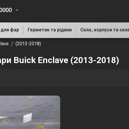
-0000
keyboard_arrow_down
 для фар
Герметик та рідини
Скло, корпуси та скл
lave
(2013-2018)
ри Buick Enclave (2013-2018)