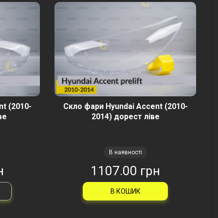
t (2010-
Скло фари Hyundai Accent (2010-
ве
2014) дорест ліве
В наявності
н
1107.00 грн
В КОШИК