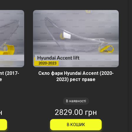
t (2017-
Скло фари Hyundai Accent (2020-
е
2023) рест праве
В наявності
н
2829.00 грн
В КОШИК