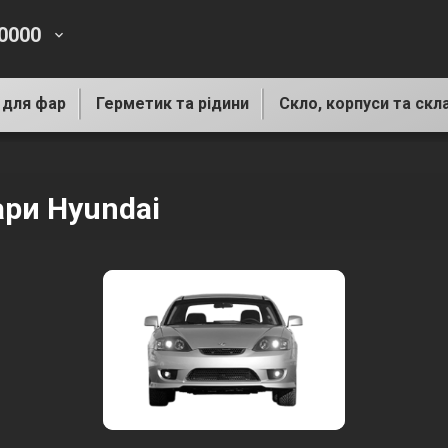
-0000
keyboard_arrow_down
 для фар
Герметик та рідини
Скло, корпуси та скл
ари Hyundai