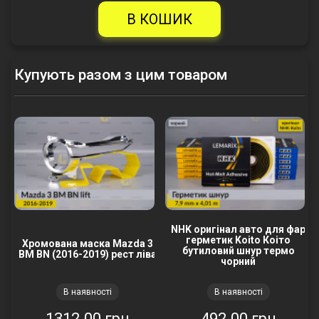
В КОШИК
Купують разом з цим товаром
NHK оригінал авто для фар
герметик Koito Коіто
Хромована маска Mazda 3
бутиловий шнур термо
BM BN (2016-2019) рест ліва
чорний
В наявності
В наявності
1312.00 грн
492.00 грн