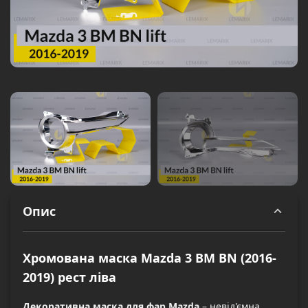
Опис
Хромована маска Mazda 3 BM BN (2016-
2019) рест ліва
Декоративна маска для фар Mazda
– невід'ємна