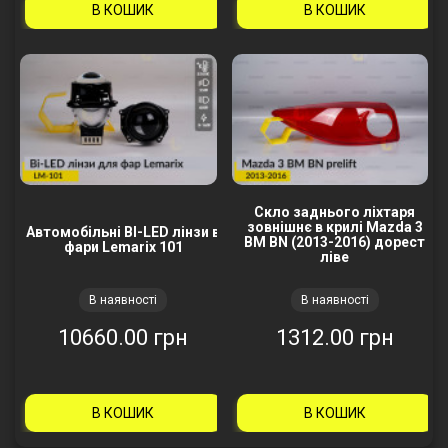
В КОШИК
В КОШИК
Скло заднього ліхтаря
зовнішнє в крилі Mazda 3
Автомобільні BI-LED лінзи в
BM BN (2013-2016) дорест
фари Lemarix 101
ліве
В наявності
В наявності
10660.00 грн
1312.00 грн
В КОШИК
В КОШИК