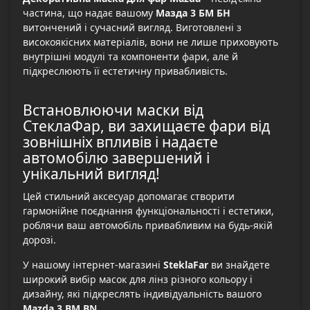
частина, що надає вашому
Мазда 3 БМ БН
витончений і сучасний вигляд. Виготовлені з
високоякісних матеріалів, вони не лише приховують
внутрішні модулі та компоненти фари, але й
підкреслюють її естетичну привабливість.
Встановлюючи маски від
СтеклаФар, ви захищаєте фари від
зовнішніх впливів і надаєте
автомобілю завершений і
унікальний вигляд!
Цей стильний аксесуар допомагає створити
гармонійне поєднання функціональності і естетики,
роблячи ваш автомобіль привабливим на будь-якій
дорозі.
У нашому інтернет-магазині
SteklaFar
ви знайдете
широкий вибір масок для лінз різного кольору і
дизайну, які підкреслять індивідуальність вашого
Mazda 3 BM BN
.