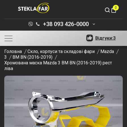
0
shopping_bag
+38 093 426-0000
keyboard_arrow_down
Відгуки:
3
Головна
Скло, корпуси та складові фари
Mazda
3
BM BN (2016-2019)
Хромована маска Mazda 3 BM BN (2016-2019) рест
ліва