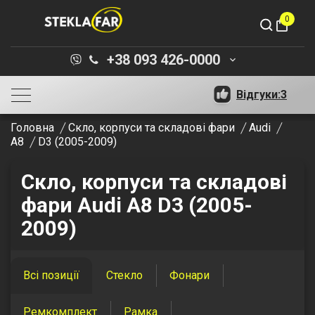
0
shopping_bag
+38 093 426-0000
keyboard_arrow_down
Відгуки:
3
Головна
Скло, корпуси та складові фари
Audi
A8
D3 (2005-2009)
Скло, корпуси та складові
фари Audi A8 D3 (2005-
2009)
Всі позиції
Стекло
Фонари
Ремкомплект
Рамка