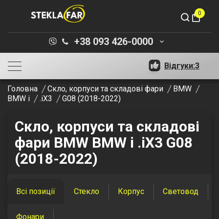
0
shopping_bag
+38 093 426-0000
keyboard_arrow_down
Відгуки:
3
Головна
Скло, корпуси та складові фари
BMW
BMW i
.iX3
G08 (2018-2022)
Скло, корпуси та складові
фари BMW BMW i .iX3 G08
(2018-2022)
Всі позиції
Стекло
Корпус
Световод
Фонари