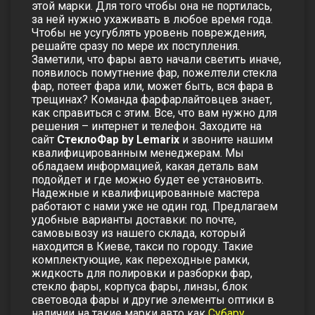
этой марки. Для того чтобы она не портилась,
за ней нужно ухаживать в любое время года.
Чтобы не усугублять уровень повреждения,
решайте сразу по мере их поступления.
Заметили, что фары авто начали светить иначе,
появилось помутнение фар, пожелтели стекла
фар, потеет фара или, может быть, вся фара в
трещинах? Команда фарфарлайтовцев знает,
как справиться с этим. Все, что вам нужно для
решения – интернет и телефон. Заходите на
сайт
СтеклоФар by Lemarix
и звоните нашим
квалифицированным менеджерам. Мы
обладаем информацией, какая деталь вам
подойдет и где можно будет ее установить.
Надежные и квалифицированные мастера
работают с нами уже не один год. Предлагаем
удобные варианты доставки: по почте,
самовывозу из нашего склада, который
находится в Киеве, такси по городу. Такие
комплектующие, как переходные рамки,
жидкость для полировки и разборки фар,
стекло фары, корпуса фары, линзы, блок
световода фары и другие элементы оптики в
наличии на такие марки авто как
Субару
,