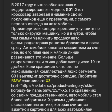
В 2017 году вышла обновленная и
модернизированная модель
G01
. Этот
кроссовер завоевал внимание своих
поклонников еще с презентации, с самого
первого взгляда на автомобиль.
Производители концерна решили улучшить не
только снаружи машинку, но и внутри, чтобы
тем самым увеличить продажу авто.
Фальшрадиаторная решетка бросается в глаза
сразу. Автомобиль кажется массивным за счет
нее, но его плавные и мягкие линии
развеивают это мнение. Больше
современности и стиля добавляют диски 19-го
дюйма. Если сравнивать, что это не
максимальная комплектация люкс сегмента,
G01 выглядит достаточно солидно. Любители
BMW
сравнивают
Х3
href="https://sklofar.ua/product-category/sklo-
korpusy-ta-inshe/bmw/x5/">Х5. По сравнению
со своим предшественником, автомобиль стал
более габаритным. Харизмы добавляет
эксклюзивная оптика, которая считается
визитной карточкой для всех автомобилей