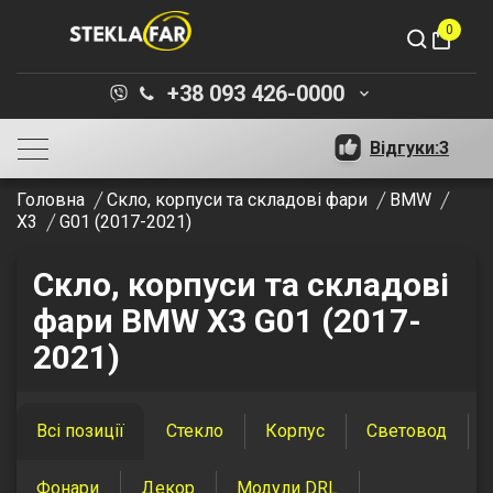
0
shopping_bag
+38 093 426-0000
keyboard_arrow_down
Відгуки:
3
Головна
Скло, корпуси та складові фари
BMW
X3
G01 (2017-2021)
Скло, корпуси та складові
фари BMW X3 G01 (2017-
2021)
Всі позиції
Стекло
Корпус
Световод
Фонари
Декор
Модули DRL