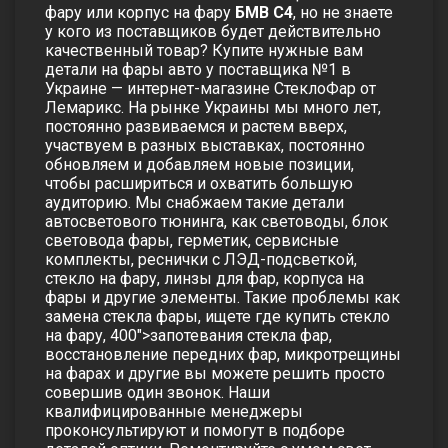
фару или корпус на фару
БМВ С
4
, но не знаете
у кого из поставщиков будет действительно
качественный товар? Купите нужные вам
детали на фары авто у поставщика №1 в
Украине — интернет-магазине СтеклоФар от
Лемарикс. На рынке Украины мы много лет,
постоянно развиваемся и растем вверх,
участвуем в разных выставках, постоянно
обновляем и добавляем новые позиции,
чтобы расшириться и охватить большую
аудиторию. Мы снабжаем такие детали
автосветового тюнинга, как световоды, блок
световода фары, герметик, сервисные
комплекты, реснички с ЛЭД-подсветкой,
стекло на фару, линзы для фар, корпуса на
фары и другие элементы. Такие проблемы как
замена стекла фары
, ищете
где купить стекло
на фару,
400">запотевания стекла фар
,
восстановление передних фар
,
микротрещины
на фарах
и другие вы можете решить просто
совершив один звонок. Наши
квалифицированные менеджеры
проконсультируют и помогут в подборе