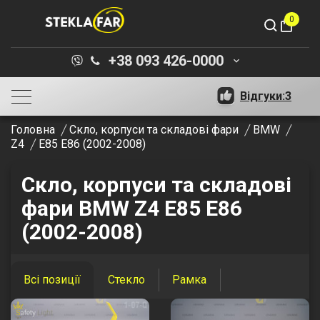
0
shopping_bag
+38 093 426-0000
keyboard_arrow_down
Відгуки:
3
Головна
Скло, корпуси та складові фари
BMW
Z4
E85 E86 (2002-2008)
Скло, корпуси та складові
фари BMW Z4 E85 E86
(2002-2008)
Всі позиції
Стекло
Рамка