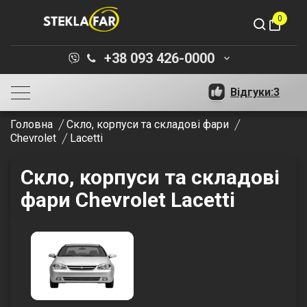
0
shopping_bag
+38 093 426-0000
keyboard_arrow_down
Відгуки:
3
Головна
Скло, корпуси та складові фари
Chevrolet
Lacetti
Скло, корпуси та складові
фари Chevrolet Lacetti