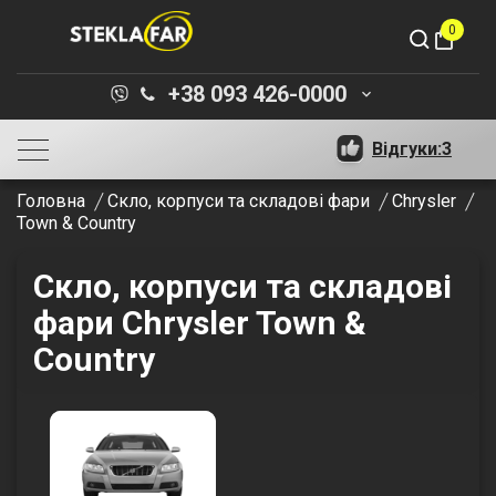
0
shopping_bag
+38 093 426-0000
keyboard_arrow_down
Відгуки:
3
Головна
Скло, корпуси та складові фари
Chrysler
Town & Country
Скло, корпуси та складові
фари Chrysler Town &
Country