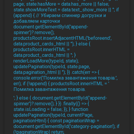
page; state.hasMore = data.has_more || false;
state.showMoreText = data.text_show_more || ''; if
(append) { // Убираем спиннер догрузки и
добавляем карточки
document.getElementById('append-
spinner')?.remove();
productsRoot.insertAdjacentHTML('beforeend',
data.product_cards_html || ''); } else {
productsRoot.innerHTML =
data.product_cards_html || ''; }
renderLoadMore(typeId, state);
updatePagination(typeId, state.page,
data.pagination_html || ''); }) .catch(err => {
console.error('Помилка завантаження товарів:',
err); if (!append) { productsRoot.innerHTML = '
Помилка завантаження товарів.
'; } else { document.getElementById('append-
spinner')?.remove(); } }) .finally(() => {
state.isLoading = false; }); } function
updatePagination(typeId, currentPage,
paginationHtml) { const paginationWrap =
document.getElementById('category-pagination'); if
(!paginationWrap) return;