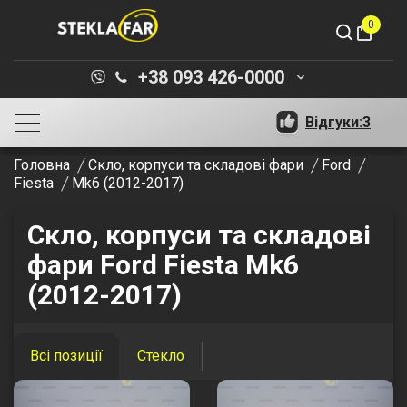
0
shopping_bag
+38 093 426-0000
keyboard_arrow_down
Відгуки:
3
Головна
Скло, корпуси та складові фари
Ford
Fiesta
Mk6 (2012-2017)
Скло, корпуси та складові
фари Ford Fiesta Mk6
(2012-2017)
Всі позиції
Стекло