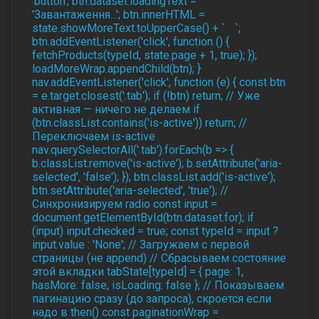
'button'; btn.dataset.loadingText =
'Завантаження...'; btn.innerHTML =
state.showMoreText.toUpperCase() + `
`;
btn.addEventListener('click', function () {
fetchProducts(typeId, state.page + 1, true); });
loadMoreWrap.appendChild(btn); }
nav.addEventListener('click', function (e) { const btn
= e.target.closest('.tab'); if (!btn) return; // Уже
активная — ничего не делаем if
(btn.classList.contains('is-active')) return; //
Переключаем is-active
nav.querySelectorAll('.tab').forEach(b => {
b.classList.remove('is-active'); b.setAttribute('aria-
selected', 'false'); }); btn.classList.add('is-active');
btn.setAttribute('aria-selected', 'true'); //
Синхронизируем radio const input =
document.getElementById(btn.dataset.for); if
(input) input.checked = true; const typeId = input ?
input.value : 'None'; // Загружаем с первой
страницы (не append) // Сбрасываем состояние
этой вкладки tabState[typeId] = { page: 1,
hasMore: false, isLoading: false }; // Показываем
пагинацию сразу (до запроса), скроется если
надо в then() const paginationWrap =