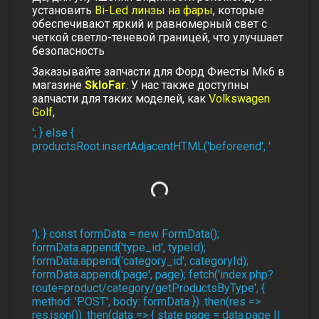
установить
Bi-Led линзы на фары
, которые
обеспечивают яркий и равномерный свет с
четкой светло-теневой границей, что улучшает
безопасность
Заказывайте запчасти для Форд Фиесты Мк6 в
магазине
SkloFar
. У нас также доступны
запчасти для таких моделей, как
Volkswagen
Golf
,
'; } else {
productsRoot.insertAdjacentHTML('beforeend', '
'); } const formData = new FormData();
formData.append('type_id', typeId);
formData.append('category_id', categoryId);
formData.append('page', page); fetch('index.php?
route=product/category/getProductsByType', {
method: 'POST', body: formData }) .then(res =>
res.json()) .then(data => { state.page = data.page ||