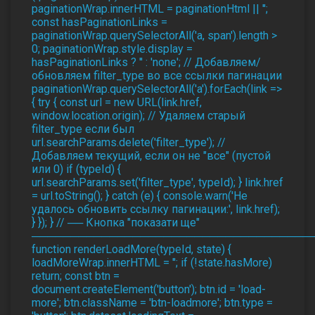
paginationWrap.innerHTML = paginationHtml || '';
const hasPaginationLinks =
paginationWrap.querySelectorAll('a, span').length >
0; paginationWrap.style.display =
hasPaginationLinks ? '' : 'none'; // Добавляем/
обновляем filter_type во все ссылки пагинации
paginationWrap.querySelectorAll('a').forEach(link =>
{ try { const url = new URL(link.href,
window.location.origin); // Удаляем старый
filter_type если был
url.searchParams.delete('filter_type'); //
Добавляем текущий, если он не "все" (пустой
или 0) if (typeId) {
url.searchParams.set('filter_type', typeId); } link.href
= url.toString(); } catch (e) { console.warn('Не
удалось обновить ссылку пагинации:', link.href);
} }); } // ── Кнопка "показати ще"
────────────────────────────────────
function renderLoadMore(typeId, state) {
loadMoreWrap.innerHTML = ''; if (!state.hasMore)
return; const btn =
document.createElement('button'); btn.id = 'load-
more'; btn.className = 'btn-loadmore'; btn.type =