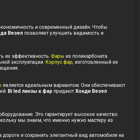
экономичность и современный дизайн. Чтобы
да Везел
позволяет улучшить видимость и
ть их эффективность.
Фары
из
поликарбоната
ьной эксплуатации.
Корпус фар
, изготовленный из
вещения.
ы
является идеальным вариантом. Они обеспечивают
лей.
Bi led линзы к фар
придают
Хонди Везел
борудование. Это гарантирует высокое качество
скольку мы знаем, что именно нужно мастеру из
 дороге и сохранить элегантный вид автомобиля на