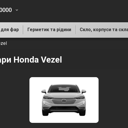
-0000
keyboard_arrow_down
 для фар
Герметик та рідини
Скло, корпуси та скл
zel
ари Honda Vezel