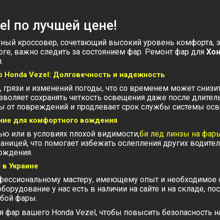
el по лучшей цене!
ный кроссовер, сочетающий высокий уровень комфорта, 
роге, важно следить за состоянием фар. Ремонт фар для
Хон
.
р Honda Vezel: Долговечность и надежность
 грязи и изменений погоды, что со временем может снизи
озволяет сохранять четкость освещения даже после длител
ты от повреждений и продлевает срок службы системы ос
ение для комфортного вождения
ю или в условиях плохой видимости,
би лед линзы на фар
раницей, что помогает избежать ослепления других водите
ождения.
 в Украине
фессиональному мастеру, имеющему опыт и необходимое о
орудование у нас есть в наличии на сайте и на складе, по
юбой фары.
фар вашего Honda Vezel, чтобы повысить безопасность на