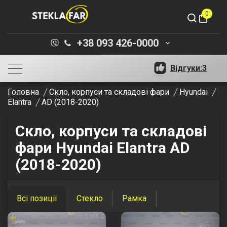
0
shopping_bag
+38 093 426-0000
keyboard_arrow_down
Відгуки:
3
Головна
Скло, корпуси та складові фари
Hyundai
Elantra
AD (2018-2020)
Скло, корпуси та складові
фари Hyundai Elantra AD
(2018-2020)
Всі позиції
Стекло
Рамка