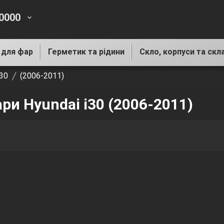
-0000
keyboard_arrow_down
 для фар
Герметик та рідини
Скло, корпуси та скл
i30
(2006-2011)
ри Hyundai i30 (2006-2011)