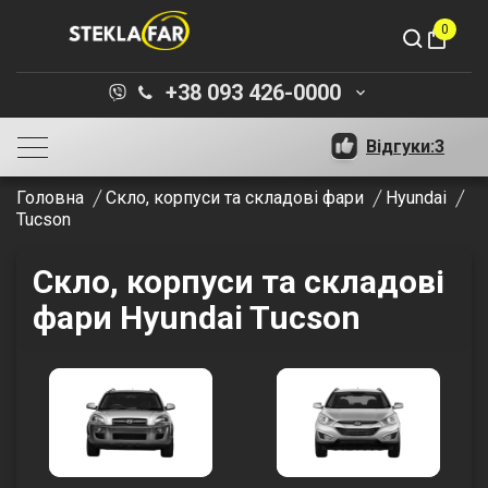
0
shopping_bag
+38 093 426-0000
keyboard_arrow_down
Відгуки:
3
Головна
Скло, корпуси та складові фари
Hyundai
Tucson
Скло, корпуси та складові
фари Hyundai Tucson