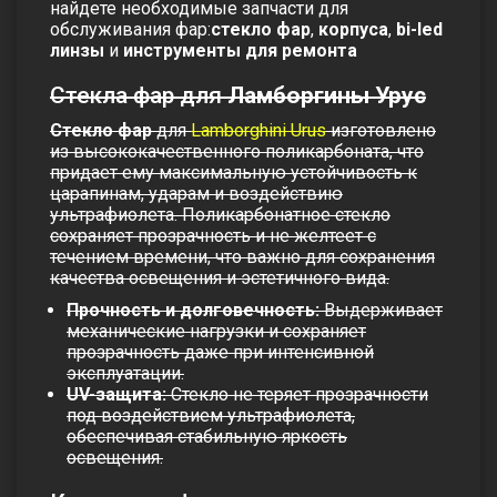
найдете необходимые запчасти для
обслуживания фар:
стекло фар
,
корпуса
,
bi-led
линзы
и
инструменты для ремонта
Стекла фар для
Ламборгины
Урус
Стекло фар
для
Lamborghini Urus
изготовлено
из высококачественного поликарбоната, что
придает ему максимальную устойчивость к
царапинам, ударам и воздействию
ультрафиолета. Поликарбонатное стекло
сохраняет прозрачность и не желтеет с
течением времени, что важно для сохранения
качества освещения и эстетичного вида.
Прочность и долговечность:
Выдерживает
механические нагрузки и сохраняет
прозрачность даже при интенсивной
эксплуатации.
UV-защита:
Стекло не теряет прозрачности
под воздействием ультрафиолета,
обеспечивая стабильную яркость
освещения.