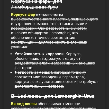
Корпуса на фары для
Ламборджини Урус
Корпуса фар
выполнены из
высококачественного пластика, защищающего
внутренние компоненты от влаги, пыли и
повреждений. Они разработаны с учетом
высоких стандартов Lamborghini, что
обеспечивает точное соответствие
конструкции и долговечность в сложных
условиях.
Устойчивость к коррозии:
Корпуса
обеспечивают надежную защиту от
воздействия влаги и агрессивных внешних
факторов.
Легкость замены:
Благодаря точному
соответствию заводским параметрам,
корпуса легко устанавливаются и не требуют
дополнительных настроек.
Bi-Led линзы для Lamborghini Urus
Би лед линзы
обеспечивают мощное
освещение с четкой светло-теневой границей,