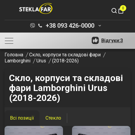
0
shopping_bag
+38 093 426-0000
keyboard_arrow_down
Відгуки:
3
Головна
Скло, корпуси та складові фари
Lamborghini
Urus
(2018-2026)
Скло, корпуси та складові
фари Lamborghini Urus
(2018-2026)
Всі позиції
Стекло