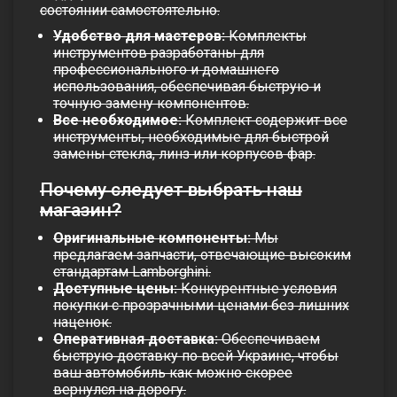
состоянии самостоятельно.
Удобство для мастеров:
Комплекты
инструментов разработаны для
профессионального и домашнего
использования, обеспечивая быструю и
точную замену компонентов.
Все необходимое:
Комплект содержит все
инструменты, необходимые для быстрой
замены стекла, линз или корпусов фар.
Почему следует выбрать наш
магазин?
Оригинальные компоненты:
Мы
предлагаем запчасти, отвечающие высоким
стандартам Lamborghini.
Доступные цены:
Конкурентные условия
покупки с прозрачными ценами без лишних
наценок.
Оперативная доставка:
Обеспечиваем
быструю доставку по всей Украине, чтобы
ваш автомобиль как можно скорее
вернулся на дорогу.