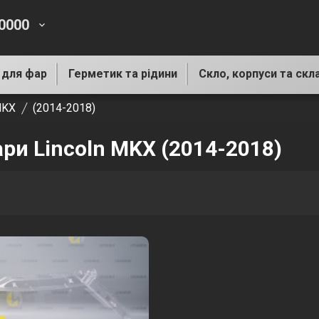
-0000
keyboard_arrow_down
 для фар
Герметик та рідини
Скло, корпуси та скл
KX
(2014-2018)
ари Lincoln MKX (2014-2018)