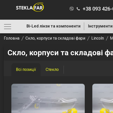
+38 093 426
Bi-Led лінзи та компоненти
Інструменти
Головна
Скло, корпуси та складові фари
Lincoln
M
Скло, корпуси та складові ф
Всі позиції
Стекло