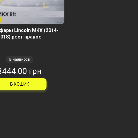
фары Lincoln MKX (2014-
2018) рест правое
В наявності
3444.00 грн
В КОШИК