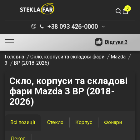
0
shopping_bag
+38 093 426-0000
keyboard_arrow_down
Відгуки:
3
Головна
Скло, корпуси та складові фари
Mazda
3
BP (2018-2026)
Скло, корпуси та складові
фари Mazda 3 BP (2018-
2026)
Всі позиції
Стекло
Корпус
Фонари
Декор