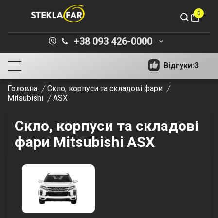
0
shopping_bag
+38 093 426-0000
keyboard_arrow_down
Відгуки:
3
Головна
Скло, корпуси та складові фари
Mitsubishi
ASX
Скло, корпуси та складові
фари Mitsubishi ASX