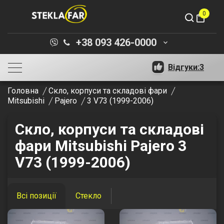
0
shopping_bag
+38 093 426-0000
keyboard_arrow_down
Відгуки:
3
Головна
Скло, корпуси та складові фари
Mitsubishi
Pajero
3 V73 (1999-2006)
Скло, корпуси та складові
фари Mitsubishi Pajero 3
V73 (1999-2006)
Всі позиції
Стекло