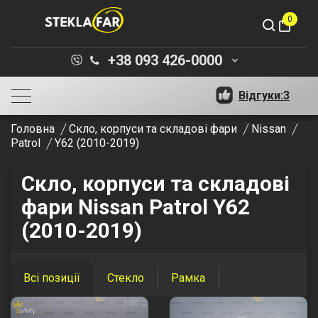
0
shopping_bag
+38 093 426-0000
keyboard_arrow_down
Відгуки:
3
Головна
Скло, корпуси та складові фари
Nissan
Patrol
Y62 (2010-2019)
Скло, корпуси та складові
фари Nissan Patrol Y62
(2010-2019)
Всі позиції
Стекло
Рамка