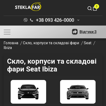
0
shopping_bag
+38 093 426-0000
keyboard_arrow_down
Відгуки:
3
Головна
Скло, корпуси та складові фари
Seat
Ibiza
Скло, корпуси та складові
фари Seat Ibiza