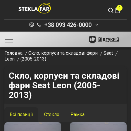
0
shopping_bag
+38 093 426-0000
keyboard_arrow_down
Відгуки:
3
Головна
Скло, корпуси та складові фари
Seat
Leon
(2005-2013)
Скло, корпуси та складові
фари Seat Leon (2005-
2013)
Всі позиції
Стекло
Рамка