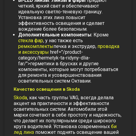
Bi-LED линзы
:
Линзы в фары
придают
четкий, яркий свет и обеспечивают
идеальную светло-теневую границу.
Установка этих линз повысит
эффективность освещения и сделает
вождение более безопасным.
Дополнительные компоненты
: Кроме
стекла фар
, у нас также есть
ремкомплекты
печка и экструдер
,
проводка
и аксессуары
href="/product-
category/hermetyk-ta-ridyny-dlia-
far/">герметики в брусках
и другие
компоненты, которые могут потребоваться
для ремонта и усовершенствования
осветительных систем Октавии.
Качество освещения в Skoda
Skoda
, как часть группы VAG, всегда делала
акцент на практичности и эффективности
осветительных систем. Автомобили этой
марки сочетают в себе простоту и надежность,
что делает их популярными среди широкого
круга водителей. Установка современных
би
лед линз
поможет поднять освещение вашей