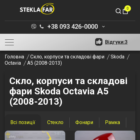
0
shopping_bag
+38 093 426-0000
keyboard_arrow_down
Відгуки:
3
Головна
Скло, корпуси та складові фари
Skoda
Octavia
A5 (2008-2013)
Скло, корпуси та складові
фари Skoda Octavia A5
(2008-2013)
Всі позиції
Стекло
Фонари
Рамка