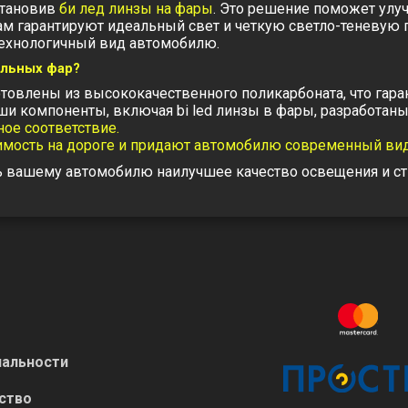
становив
би лед линзы на фары
. Это решение поможет улу
рам гарантируют идеальный свет и четкую светло-теневую 
технологичный вид автомобилю.
ильных фар?
товлены из высококачественного поликарбоната, что гаран
аши компоненты, включая
bi led линзы в фары
, разработан
ое соответствие.
димость на дороге и придают автомобилю современный вид
ть вашему автомобилю наилучшее качество освещения и ст
альности
ство