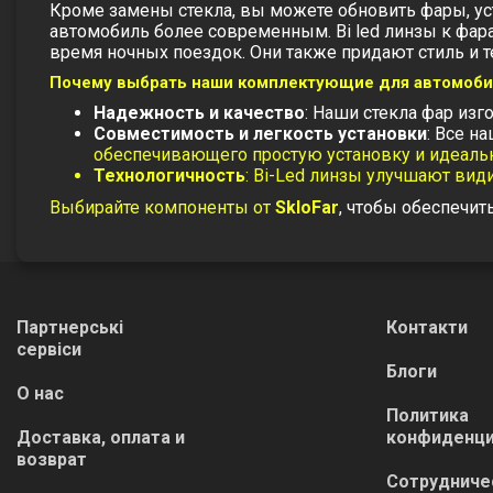
Кроме замены стекла, вы можете обновить фары, у
автомобиль более современным.
Bi led линзы к фа
время ночных поездок. Они также придают стиль и 
Почему выбрать наши комплектующие для автомоб
Надежность и качество
: Наши
стекла фар
изго
Совместимость и легкость установки
: Все н
обеспечивающего простую установку и идеальн
Технологичность
: Bi-Led линзы улучшают ви
Выбирайте компоненты от
SkloFar
, чтобы обеспечи
Партнерські
Контакти
сервіси
Блоги
О нас
Политика
Доставка, оплата и
конфиденци
возврат
Сотрудниче