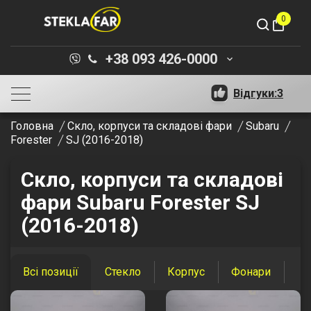
0
shopping_bag
+38 093 426-0000
keyboard_arrow_down
Відгуки:
3
Головна
Скло, корпуси та складові фари
Subaru
Forester
SJ (2016-2018)
Скло, корпуси та складові
фари Subaru Forester SJ
(2016-2018)
Всі позиції
Стекло
Корпус
Фонари