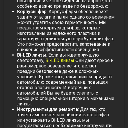
освещение и четкое видение на дороге, что
особенно важно при езде по бездорожью.
Корпусы фар
: Корпус фары обеспечивает
защиту от влаги и пыли, однако со временем
может утратить свою герметичность. Мы
предлагаем
корпуса для фар
, которые
изготовлены из надежного пластика и
гарантируют длительную службу ваших фар.
Это поможет предотвратить запотевание и
снижение эффективности освещения.
Bi-LED линзы
: Если вы ищете лучшую
светоотдачу,
Bi-LED линзы
Они дают яркое и
равномерное освещение, что делает
поездки безопаснее даже в сложных
условиях. Кроме того, такие линзы придают
автомобилю современный вид, повышая
его технологичность. И встречных
автомобилей Вы не будете слепить, с
помощью специальной шторки в механизме
линзы.
Инструменты для ремонта
: Для тех, кто
хочет самостоятельно обновить
стеклафар
или установить
Bi-LED линзы
, мы
предлагаем все необходимые инструменты.