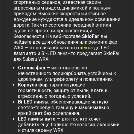
спортивных седанов, известная своим
агрессивным видом, динамикой и полным
приводом. Высокие скорости и активное
вождение нуждаются в идеальном освещении
дороги. Так что состояние передней оптики
здесь не просто вопрос эстетики, а
безопасности. На веб-портале
SkloFar
вы
найдете все для обновления или ремонта фар
WRX — от
поликарбонатного
стекла
до
LED
ламп авто
и
Bi-LED линз
Что предлагает SkloFar
для Subaru WRX:
Стекла фар
— изготовлены из
качественного поликарбоната, устойчивы к
царапинам, ультрафиолету и пожелтению.
Корпуса фар
, гарантирующие
герметичность, защиту от пыли, влаги и
агрессивных погодных условий.
Bi-LED линзы
, обеспечивающие четкую
светло-теневую границу и максимально
яркий свет без ослепления.
LED лампы авто
— для тех, кто хочет
добавить еще больше технологий, экономии
и стиля своему WRX.