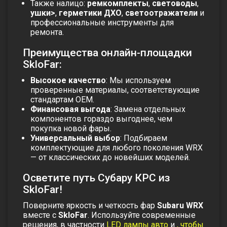
Также налицо:
ремкомплекты
,
световоды
,
ушки>
,
герметики
ДХО
,
светоотражатели
и
профессиональные инструменты для
ремонта.
Преимущества онлайн-площадки
SkloFar:
Высокое качество
: Мы используем
проверенные материалы, соответствующие
стандартам OEM.
Финансовая выгода
: Замена отдельных
компонентов гораздо выгоднее, чем
покупка новой фары.
Универсальный выбор
: Подбираем
комплектующие для любого поколения WRX
— от классических до новейших моделей.
Осветите путь Субару КРС из
SkloFar!
Поверните яркость и четкость фар
Subaru WRX
вместе с
SkloFar
. Используйте современные
решения, в частности
LED лампы авто
и
, чтобы