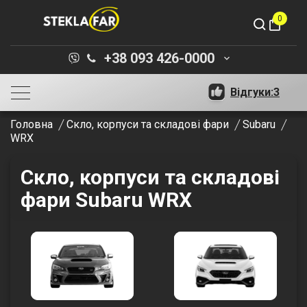
0
shopping_bag
+38 093 426-0000
keyboard_arrow_down
Відгуки:
3
Головна
Скло, корпуси та складові фари
Subaru
WRX
Скло, корпуси та складові
фари Subaru WRX