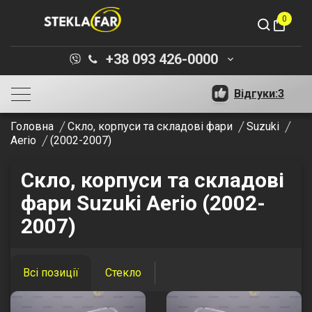
0
shopping_bag
+38 093 426-0000
keyboard_arrow_down
Відгуки:
3
Головна
Скло, корпуси та складові фари
Suzuki
Aerio
(2002-2007)
Скло, корпуси та складові
фари Suzuki Aerio (2002-
2007)
Всі позиції
Стекло