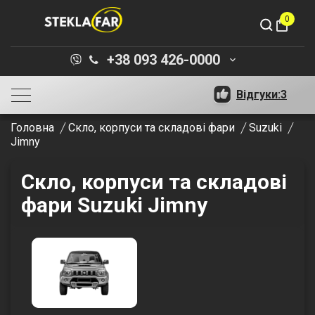
0
shopping_bag
+38 093 426-0000
keyboard_arrow_down
Відгуки:
3
Головна
Скло, корпуси та складові фари
Suzuki
Jimny
Скло, корпуси та складові
фари Suzuki Jimny