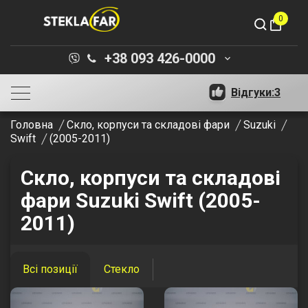
0
shopping_bag
+38 093 426-0000
keyboard_arrow_down
Відгуки:
3
Головна
Скло, корпуси та складові фари
Suzuki
Swift
(2005-2011)
Скло, корпуси та складові
фари Suzuki Swift (2005-
2011)
Всі позиції
Стекло