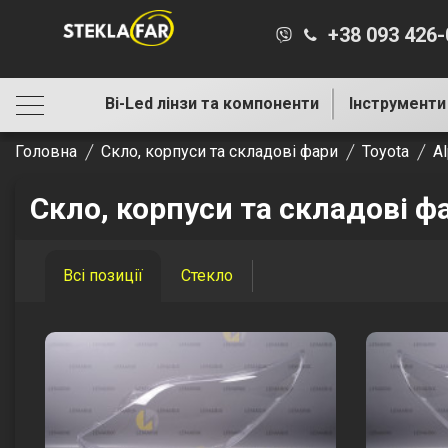
+38 093 426
Bi-Led лінзи та компоненти
Інструменти
Головна
Скло, корпуси та складові фари
Toyota
A
Скло, корпуси та складові фа
Всі позиції
Стекло