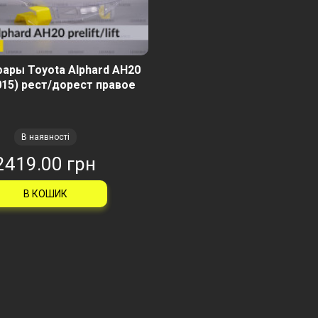
ары Toyota Alphard AH20
015) рест/дорест правое
В наявності
2419.00 грн
В КОШИК