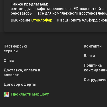
Также предлагаем:
световоды, катафоты, ресницы с LED-подсветкой, ан
реноваторы — все для комплексного восстановления
Выбирайте
СтеклоФар
— и ваш
Тойота Альфард
снов
Партнерські
Контакти
сервіси
Блоги
О нас
Политика
Доставка, оплата и
конфиденци
возврат
Сотрудниче
Договор оферты
Прокласти маршрут