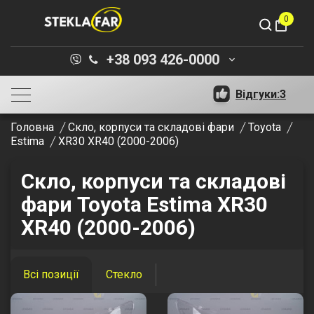
0
shopping_bag
+38 093 426-0000
keyboard_arrow_down
Відгуки:
3
Головна
Скло, корпуси та складові фари
Toyota
Estima
XR30 XR40 (2000-2006)
Скло, корпуси та складові
фари Toyota Estima XR30
XR40 (2000-2006)
Всі позиції
Стекло