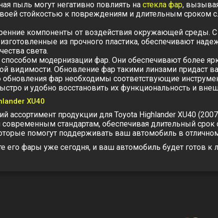
ная пыль могут негативно повлиять на
стекла фар
, вызыва
 своей стойкостью к повреждениям и длительным сроком с
енние компоненты от воздействия окружающей среды. С 
 изготовленные из прочного пластика, обеспечивают наде
ества света.
м способом модернизации фар. Они обеспечивают более яр
хой видимости. Обновление фар такими линзами придаст 
о обновления фар необходимы соответствующие инструмен
быстро и удобно восстановить их функциональность и внеш
hlander XU40
й ассортимент продукции для Toyota Highlander XU40 (200
современным стандартам, обеспечивая длительный срок сл
оторые помогут поддерживать ваш автомобиль в отличном
те его фары уже сегодня, и ваш автомобиль будет готов 