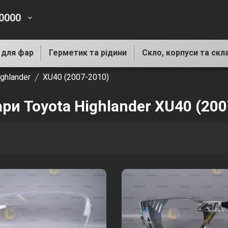
-0000
keyboard_arrow_down
 для фар
Герметик та рідини
Скло, корпуси та скл
ghlander
XU40 (2007-2010)
ари Toyota Highlander XU40 (20