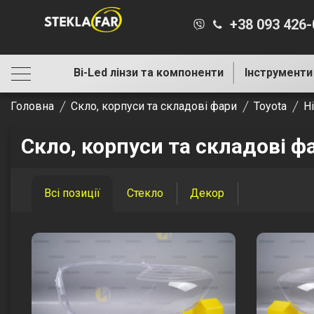
+38 093 426
Bi-Led лінзи та компоненти
Інструменти
Головна
Скло, корпуси та складові фари
Toyota
Hi
Скло, корпуси та складові ф
Всі позиції
Стекло
Декор