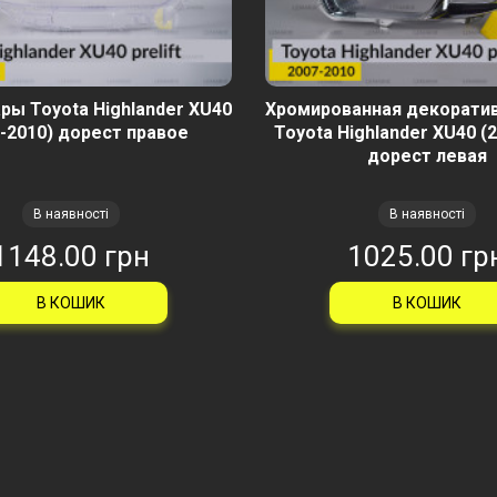
ры Toyota Highlander XU40
Хромированная декорати
-2010) дорест правое
Toyota Highlander XU40 (
дорест левая
В наявності
В наявності
1148.00 грн
1025.00 гр
В КОШИК
В КОШИК