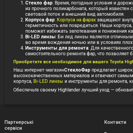
Стекло фар
: Время, погодные условия и дорож
из прочного поликарбоната, который известен
световой поток и внешний вид автомобиля.
Корпуса фар
:
Корпуса на фарах
защищают внутр
герметичность или повредиться. Наши корпуса,
поможет избежать запотевания и понижения кач
Bi-LED линзы
: Би лед линзы является отличны
во время вождения ночью или в условиях пло
Инструменты для ремонта
: Для качественног
самостоятельного ремонта фар, что позволяет 
Приобретите все необходимое для вашего Toyota Hig
Наш интернет-магазин
СтеклоФар
предлагает широки
высококачественных материалов и отвечают самым 
корпуса,
Bi-LED линзы
и инструменты для ремонта, к
Обеспечьте своему Highlander лучший уход — обнови
Партнерські
Контакти
сервіси