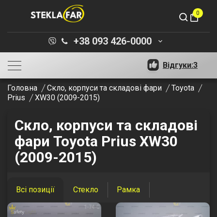
0
shopping_bag
+38 093 426-0000
keyboard_arrow_down
Відгуки:
3
Головна
Скло, корпуси та складові фари
Toyota
Prius
XW30 (2009-2015)
Скло, корпуси та складові
фари Toyota Prius XW30
(2009-2015)
Всі позиції
Стекло
Рамка