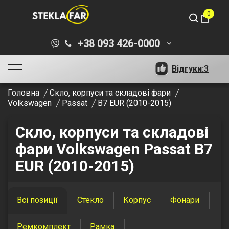
0
shopping_bag
+38 093 426-0000
keyboard_arrow_down
Відгуки:
3
Головна
Скло, корпуси та складові фари
Volkswagen
Passat
B7 EUR (2010-2015)
Скло, корпуси та складові
фари Volkswagen Passat B7
EUR (2010-2015)
Всі позиції
Стекло
Корпус
Фонари
Ремкомплект
Рамка