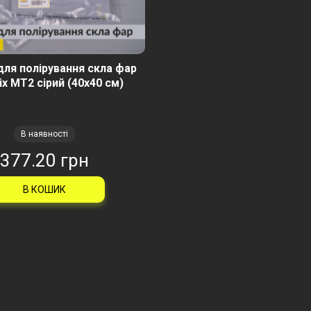
ля полірування скла фар
x MT2 сірий (40х40 см)
В наявності
377.20 грн
В КОШИК