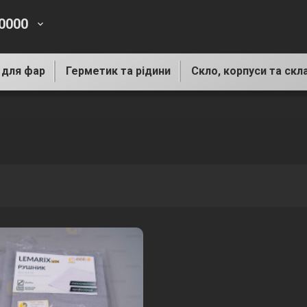
-0000
keyboard_arrow_down
 для фар
Герметик та рідини
Скло, корпуси та скл