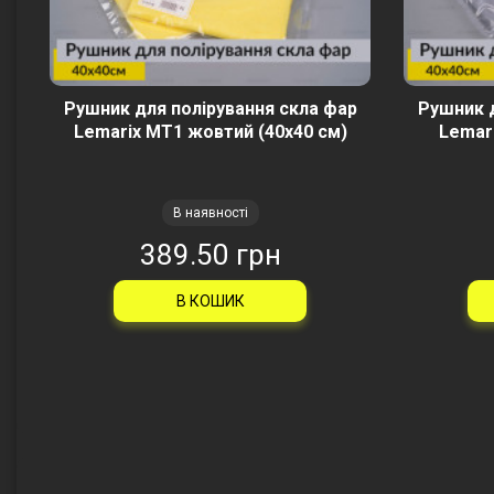
Рушник для полірування скла фар
Рушник д
Lemarix MT1 жовтий (40х40 см)
Lemari
В наявності
389.50 грн
В КОШИК