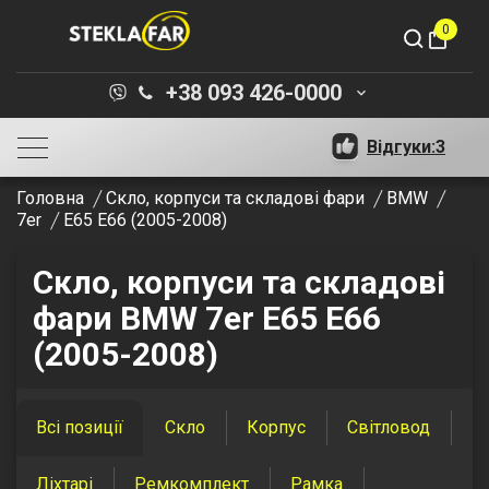
0
shopping_bag
+38 093 426-0000
keyboard_arrow_down
Відгуки:
3
Головна
Скло, корпуси та складові фари
BMW
7er
E65 E66 (2005-2008)
Скло, корпуси та складові
фари BMW 7er E65 E66
(2005-2008)
Всі позиції
Скло
Корпус
Світловод
Ліхтарі
Ремкомплект
Рамка