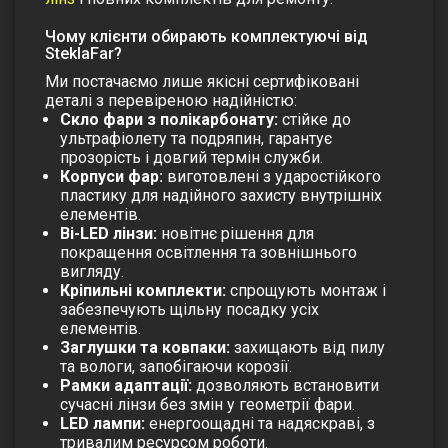
Чому клієнти обирають комплектуючі від
SteklaFar?
Ми постачаємо лише якісні сертифіковані
деталі з перевіреною надійністю:
Скло фари з полікарбонату:
стійке до
ультрафіолету та подряпин, гарантує
прозорість і довгий термін служби.
Корпуси фар:
виготовлені з ударостійкого
пластику для надійного захисту внутрішніх
елементів.
Bi-LED лінзи:
новітнє рішення для
покращення освітлення та зовнішнього
вигляду.
Кріпильні комплекти:
спрощують монтаж і
забезпечують щільну посадку усіх
елементів.
Заглушки та ковпаки:
захищають від пилу
та вологи, запобігаючи корозії.
Рамки адаптації:
дозволяють встановити
сучасні лінзи без змін у геометрії фари.
LED лампи:
енергоощадні та надяскраві, з
тривалим ресурсом роботи.