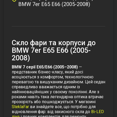
BMW 7er E65 E66 (2005-2008)
Скло фари та корпуси до
BMW 7er E65 E66 (2005-
2008)
BMW 7 серії E65/E66 (2005–2008)
—
представник бізнес-класу, який досі
асоціюється з комфортом, технологічною
перевагою та вишуканим дизайном. Цей седан
справедливо вважається одним із
найінноваційніших у своєму поколінні. Але з
роками навіть така легендарна оптика втрачає
прозорість або пошкоджується. У магазині
SteklaFar
ви знайдете все, що потрібно для
відновлення фар: від захисного скла до
Bi-LED
лінз
і повних комплектів для ремонту.