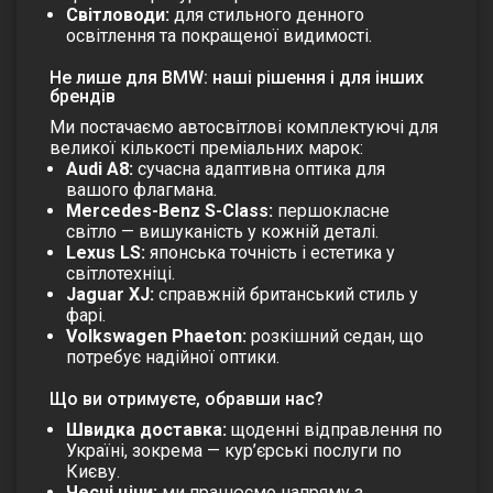
Світловоди:
для стильного денного
освітлення та покращеної видимості.
Не лише для BMW: наші рішення і для інших
брендів
Ми постачаємо автосвітлові комплектуючі для
великої кількості преміальних марок:
Audi A8:
сучасна адаптивна оптика для
вашого флагмана.
Mercedes-Benz S-Class:
першокласне
світло — вишуканість у кожній деталі.
Lexus LS:
японська точність і естетика у
світлотехніці.
Jaguar XJ:
справжній британський стиль у
фарі.
Volkswagen Phaeton:
розкішний седан, що
потребує надійної оптики.
Що ви отримуєте, обравши нас?
Швидка доставка:
щоденні відправлення по
Україні, зокрема — кур’єрські послуги по
Києву.
Чесні ціни:
ми працюємо напряму з