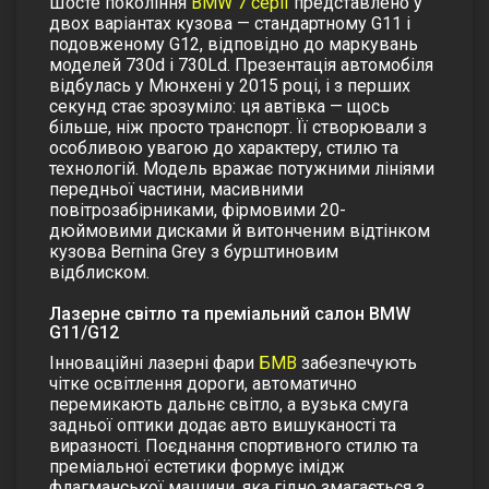
Шосте покоління
BMW 7 серії
представлено у
двох варіантах кузова — стандартному G11 і
подовженому G12, відповідно до маркувань
моделей 730d і 730Ld. Презентація автомобіля
відбулась у Мюнхені у 2015 році, і з перших
секунд стає зрозуміло: ця автівка — щось
більше, ніж просто транспорт. Її створювали з
особливою увагою до характеру, стилю та
технологій. Модель вражає потужними лініями
передньої частини, масивними
повітрозабірниками, фірмовими 20-
дюймовими дисками й витонченим відтінком
кузова Bernina Grey з бурштиновим
відблиском.
Лазерне світло та преміальний салон BMW
G11/G12
Інноваційні лазерні фари
БМВ
забезпечують
чітке освітлення дороги, автоматично
перемикають дальнє світло, а вузька смуга
задньої оптики додає авто вишуканості та
виразності. Поєднання спортивного стилю та
преміальної естетики формує імідж
флагманської машини, яка гідно змагається з