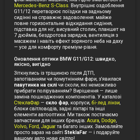
Mercedes-Benz S-Class
. Внутрішнє оздоблення
G11/12 перетворює поїздки на задньому
сидінні на справжнє задоволення: майже
повне горизонтальне відкидання сидіння,
підставка для ніг, висувний столик, планшет на
7 дюймів, бездротова зарядка, вентиляція з
масажем і навіть ефект зоряного неба на даху
— усе для комфорту преміум-рівня.
Оновлення оптики BMW G11/G12: швидко,
якісно, вигідно
Зіткнулись із тріщиною після ДТП,
запотіванням чи помутнінням фари, з’явилася
павутинка на склі
чи сколи, які неможливо
прибрати поліруванням? Вирішення — лише
заміна пошкоджених компонентів. У каталозі
СтеклаФар
—
скло фар
, корпуси,
бі-лед лінзи
,
блоки світловодів, задні ліхтарі та інші
елементи автооптики. Ми також постачаємо
запчастини для інших брендів:
Acura
,
Dodge
,
Volvo
,
Ford
,
Jaguar
та багато інших. Замовляйте
просто зараз на сайті
SteklaFar
— і подаруйте
вашому авто нове світло!