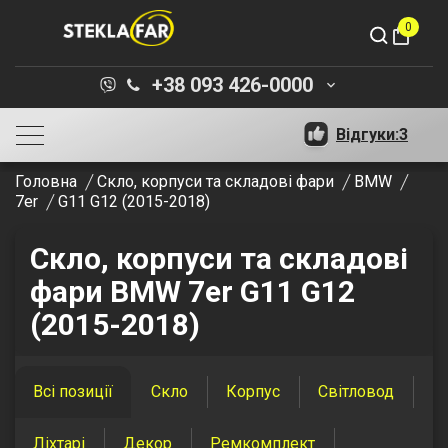
0
shopping_bag
+38 093 426-0000
keyboard_arrow_down
Відгуки:
3
Головна
Скло, корпуси та складові фари
BMW
7er
G11 G12 (2015-2018)
Скло, корпуси та складові
фари BMW 7er G11 G12
(2015-2018)
Всі позиції
Скло
Корпус
Світловод
Ліхтарі
Декор
Ремкомплект