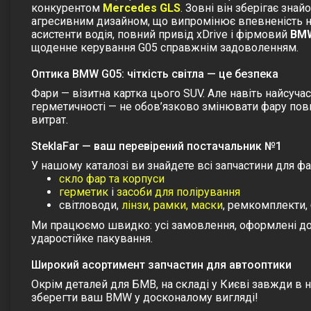
конкурентом
Mercedes GLS
. Зовні він зберігає зна
агресивним дизайном, що випромінює впевненість на
асистенти водія, повний привід xDrive і фірмовий
BMW
щоденне керування G05 справжнім задоволенням.
Оптика BMW G05: чіткість світла — це безпека
Фари — візитна картка цього SUV. Але навіть найсуча
герметичності — не обов’язково змінювати фару пов
витрат.
SteklaFar — ваш перевірений постачальник №1
У нашому каталозі ви знайдете всі запчастини для ф
скло фар та корпуси
герметик
і
засоби для полірування
світловоди,
лінзи, рамки, маски
, ремкомплекти,
Ми працюємо швидко: усі замовлення, оформлені до 
ударостійке пакування.
Широкий асортимент запчастин для автооптики
Окрім деталей для БМВ, на складі у Києві завжди в 
зберегти ваш BMW у досконалому вигляді!