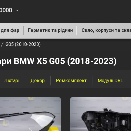
-0000
keyboard_arrow_down
 для фар
Герметик та рідини
Скло, корпуси та скл
G05 (2018-2023)
ари BMW X5 G05 (2018-2023)
Ліхтарі
Декор
Ремкомплект
Модулі DRL