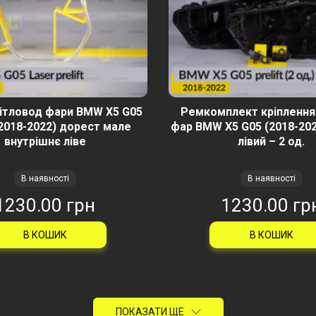
вітловод фари BMW X5 G05
Ремкомплект кріплення
(2018-2022) дорест мале
фар BMW X5 G05 (2018-20
внутрішнє ліве
лівий – 2 од.
В наявності
В наявності
1230.00 грн
1230.00 гр
В КОШИК
В КОШИК
ПОКАЗАТИ ЩЕ