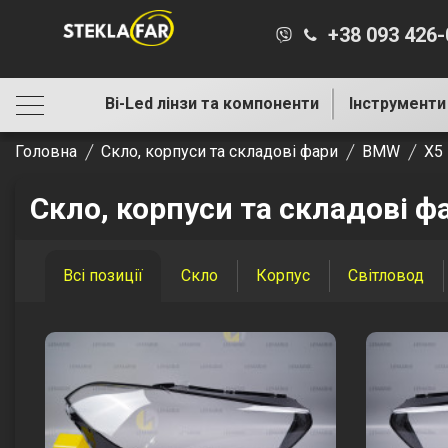
+38 093 426
Bi-Led лінзи та компоненти
Інструменти
Головна
Скло, корпуси та складові фари
BMW
X5
Скло, корпуси та складові ф
Всі позиції
Скло
Корпус
Світловод