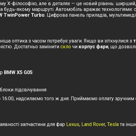
йому Х-філософію, але в деталях — це новий рівень: ширший
 будь-якому маршруті. Автомобіль вражає технологіями: 
 TwinPower Turbo
. Цифрова панель приладів, мультимеді
сніша оптика з часом потребує уваги. Якщо ви зіткнулися з
ністю. Достатньо замінити
скло
чи
корпус фари
, що дозвол
ар
BMW X5 G05
:
 блоки підсвічування
16:00, надсилаємо того ж дня. Приймаємо оплату зручним 
наявності запчастини для фар
Lexus
,
Land Rover
,
Tesla
та інш