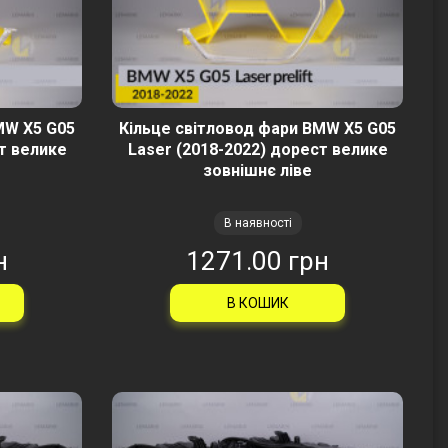
MW X5 G05
Кільце світловод фари BMW X5 G05
т велике
Laser (2018-2022) дорест велике
зовнішнє ліве
В наявності
н
1271.00 грн
В КОШИК