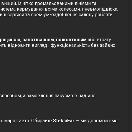
, вищий, із чітко промальованими лініями та
система кермування всіма колесами, пневмопідвіска,
йні сервіси та преміум-оздоблення салону роблять
тріщиною
,
запотіванням
,
пожовтінням
або втрату
ить відновити вигляд і функціональність без зайвих
способом, а замовлення пакуємо в надійне
их марок авто. Обирайте
SteklaFar
— ми допоможемо