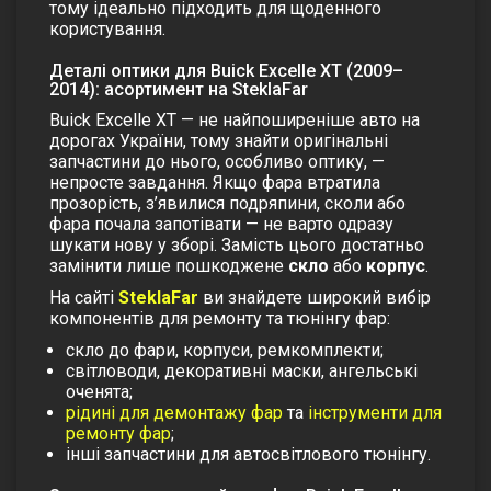
тому ідеально підходить для щоденного
користування.
Деталі оптики для Buick Excelle XT (2009–
2014): асортимент на SteklaFar
Buick Excelle XT — не найпоширеніше авто на
дорогах України, тому знайти оригінальні
запчастини до нього, особливо оптику, —
непросте завдання. Якщо фара втратила
прозорість, з’явилися подряпини, сколи або
фара почала запотівати — не варто одразу
шукати нову у зборі. Замість цього достатньо
замінити лише пошкоджене
скло
або
корпус
.
На сайті
SteklaFar
ви знайдете широкий вибір
компонентів для ремонту та тюнінгу фар:
скло до фари, корпуси, ремкомплекти;
світловоди, декоративні маски, ангельські
оченята;
рідині для демонтажу фар
та
інструменти для
ремонту фар
;
інші запчастини для автосвітлового тюнінгу.