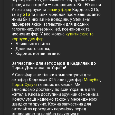
фари, а за потреби — встановлять Bi-LED лінзи.
У нас є корпуси та
лінзи у фари
Кадділак XT5,
та й у
STS
та інших моделей преміальних авто.
Яким би з них ви не володіли, у SteklaFar
підберете якісні запчастини для діодних,
галогенних, лазерних, led, ксенонових та
неонових фар. У нас можна
купити скло та
корпуси для фар:
Ближнього світла;
Дальнього світла;
Ходових вогнів на авто.
Запчастини для автофар: від Кадиллак до
Порш. Доставка по Україні!
У СклоФар є не тільки комплектуючі для
автофар Кадиллак XT5, але і для фар
Мітсубісі
,
Порш
,
Сузукі
та інших іномарок. Ми
здійснюємо доставку по всій Україні, а для
жителів Києва доступний зручний самовивіз.
Консультації надаємо також у месенджерах —
швидко та зручно. Кожна запчастина для
автосвітла проходить перевірку перед
відправкою та надійно пакується в