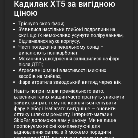
Кадилак XT5 за вигідною
ціною
Тріснуло скло фари;
З'явилися настільки глибокі подряпини на
склі, що їх неможливо усунути поліруванням;
Відламалися вуха корпусу;
Часті поїздки на пекельному сонці –
випалюють полікарбонат;
Механічні ушкодження залишилися на фарі
після ДТП;
Агресивні хімічні властивості миючих
засобів на мийках;
Фара втратила заводський вигляд через вік.
Навіть попри імідж преміального авто,
власники таких машин часто прагнуть уникнути
зайвих витрат, тому не квапляться купувати
фару в зборі. Набагато вигідніше — оновити
оптику шляхом ремонту. Інтернет-магазин
SkloFar допоможе вам у цьому. Ми не лише
пропонуємо якісні комплектуючі для
відновлення світла, а й можемо порадити
перевірені СТО, де замінять корпус чи скло