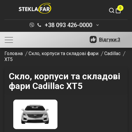
0
shopping_bag
+38 093 426-0000
keyboard_arrow_down
Відгуки:
3
Головна
Скло, корпуси та складові фари
Cadillac
XT5
Скло, корпуси та складові
фари Cadillac XT5