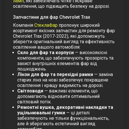
ламп
, які забезпечать чітке і яскраве
освітлення, що підвищить безпеку на дорозі.
Запчастини для фар Chevrolet Trax
Компанія
СтеклаФар
пропонує широкий
асортимент якісних запчастин для ремонту фар
Chevrolet Trax (2017-2022), які допоможуть
зберегти оригінальний вигляд та ефективність
освітлення вашого автомобіля:
Скло для фар та корпуси
— високоякісні
компоненти, що забезпечують прозорість та
захист внутрішніх елементів фар від
пошкоджень.
Лінзи для фар та перехідні рамки
— заміна
старих лінз на нові забезпечує покращене
освітлення і кращу видимість на дорозі.
Світловоди
— важливі елементи, що
допомагають відновити оптимальний
світловий потік.
Ремонтні вушка, декоративні накладки та
ущільнювальні гумки
— ці деталі
забезпечують не тільки функціональність,
але й зберігають естетичний вигляд