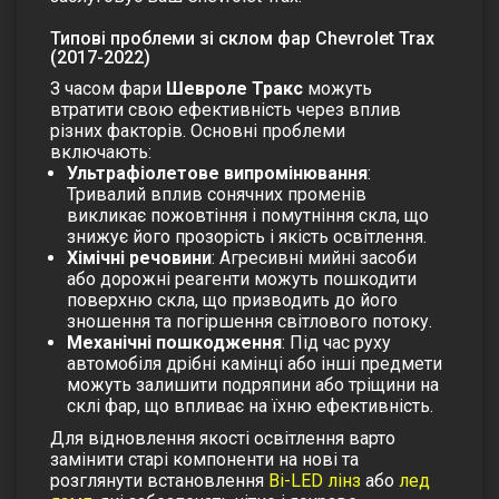
Типові проблеми зі склом фар Chevrolet Trax
(2017-2022)
З часом фари
Шевроле Тракс
можуть
втратити свою ефективність через вплив
різних факторів. Основні проблеми
включають:
Ультрафіолетове випромінювання
:
Тривалий вплив сонячних променів
викликає пожовтіння і помутніння скла, що
знижує його прозорість і якість освітлення.
Хімічні речовини
: Агресивні мийні засоби
або дорожні реагенти можуть пошкодити
поверхню скла, що призводить до його
зношення та погіршення світлового потоку.
Механічні пошкодження
: Під час руху
автомобіля дрібні камінці або інші предмети
можуть залишити подряпини або тріщини на
склі фар, що впливає на їхню ефективність.
Для відновлення якості освітлення варто
замінити старі компоненти на нові та
розглянути встановлення
Bi-LED лінз
або
лед