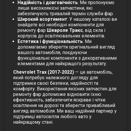
Надійність і довговічність
: Ми пропонуємо
лише високоякісні запчастини, які
забезпечують тривалий термін служби фар.
Широкий асортимент
: У нашому каталозі ви
знайдете всі необхідні компоненти для
ремонту фар
Шевроле Тракс
, від скла і
корпусів до освітлювальних елементів.
Естетика і функціональність
: Ми
допомагаємо зберегти оригінальний вигляд
вашого автомобіля, поєднуючи
функціональні компоненти з декоративними
елементами для найкращого результату.
Chevrolet Trax (2017-2022)
— це автомобіль,
який потребує належного догляду для
підтримки своєї безпеки, надійності та
комфорту. Використання якісних запчастин для
ремонту фар допоможе відновити їхню
ефективність, забезпечити яскраве і чітке
освітлення на дорозі та зберегти привабливий
вигляд автомобіля. Ми ваш надійний партнер у
підтримці автосвітла любого авто у
найкращому стані.