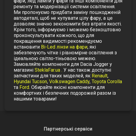
фари, лед лампи у фари
та інші компоненти для
ремонту та модернізації системи освітлення.
Ми пропонуємо придбати заміну пошкодженій
автодеталі
, щоб не купувати цілу фару, а це
дозволяє значно зекономити без втрати якості.
Крім того, інформуємо і можемо безкоштовно
проконсультувати кожного, що для
покращення видимості рекомендуємо
встановити
Bi-Led лінзи на фари
, які
забезпечують чітке і рівномірне освітлення з
ідеальною світло-тіньовою межею.
Замовляйте компоненти для Dacia Jogger у
магазині
SteklaFar.ua
.
У нас також доступні
запчастини для таких моделей, як
Renault
,
Hyundai Tucson
,
Volkswagen Caddy
,
Toyota Corolla
та
Ford
.
Обирайте якісні компоненти для
комфортних і безпечних подорожей разом із
нашими товарами!
Партнерські сервіси