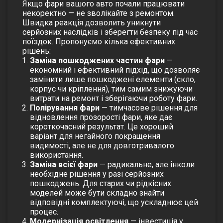
Якщо фари вашого авто почали працювати
некоректно — не зволікайте з ремонтом.
Швидка реакція дозволить уникнути
серйозних наслідків і зберегти безпеку під час
поїздок. Пропонуємо кілька ефективних
рішень:
Заміна пошкоджених частин фари
—
економний і ефективний підхід, що дозволяє
замінити лише пошкоджені елементи (скло,
корпус чи кріплення), тим самим знижуючи
витрати на ремонт і зберігаючи роботу фари.
Полірування фари
— тимчасове рішення для
відновлення прозорості фари, яке дає
короткочасний результат. Це хороший
варіант для негайного покращення
видимості, але не для довготривалого
використання.
Заміна всієї фари
— радикальне, але інколи
необхідне рішення у разі серйозних
пошкоджень. Для старих чи рідкісних
моделей може бути складно знайти
відповідні комплектуючі, що ускладнює цей
процес.
Модернізація освітлення
— інвестиція у