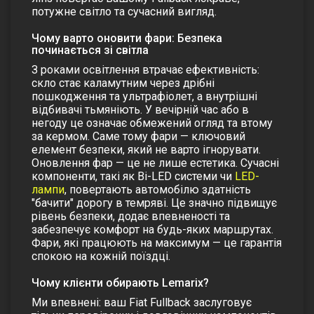
потужне світло та сучасний вигляд.
Чому варто оновити фари: Безпека
починається зі світла
З роками освітлення втрачає ефективність:
скло стає каламутним через дрібні
пошкодження та ультрафіолет, а внутрішні
відбивачі тьмяніють. У вечірній час або в
негоду це означає обмежений огляд та втому
за кермом. Саме тому фари — ключовий
елемент безпеки, який не варто ігнорувати.
Оновлення фар — це не лише естетика. Сучасні
компоненти, такі як Bi-LED системи чи
LED-
лампи
, повертають автомобілю здатність
"бачити" дорогу в темряві. Це значно підвищує
рівень безпеки, додає впевненості та
забезпечує комфорт на будь-яких маршрутах.
Фари, які працюють на максимум — це гарантія
спокою на кожній поїздці.
Чому клієнти обирають Lemarix?
Ми впевнені: ваш
Fiat Fullback
заслуговує