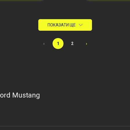
ПОКАЗАТИ ЩЕ
‹
1
2
›
Ford Mustang