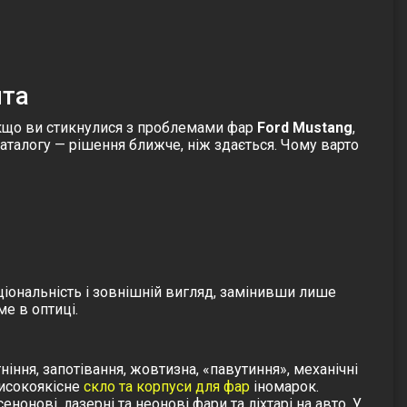
нта
 Якщо ви стикнулися з проблемами фар
Ford Mustang
,
аталогу — рішення ближче, ніж здається. Чому варто
ціональність і зовнішній вигляд, замінивши лише
е в оптиці.
іння, запотівання, жовтизна, «павутиння», механічні
Високоякісне
скло та корпуси для фар
іномарок.
енонові, лазерні та неонові фари та ліхтарі на авто. У