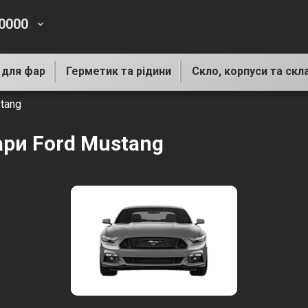
-0000
keyboard_arrow_down
 для фар
Герметик та рідини
Скло, корпуси та скл
tang
ари Ford Mustang