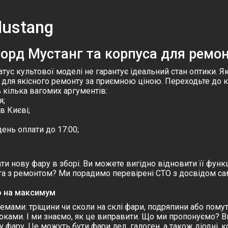
Mustang
орд Мустанг та корпуса для ремо
татус культової моделі не гарантує ідеальний стан оптики.
для якісного ремонту за приємною ціною. Переходьте до к
 кілька вагомих аргументів:
я;
в Києві;
ень оплати до 17:00;
и нову фару в зборі. Ви можете вигідно відновити її функ
ога з ремонтом? Ми порадимо перевірені СТО з досвідом сам
о на максимум
мами: тріщини чи сколи на склі фари, подряпини або помутн
оками. І ми знаємо, як це виправити. Що ми пропонуємо? 
 фару. Це можуть бути фари лед, галоген, а також діодні, кс