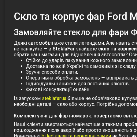
Скло та корпус фар Ford 
Замовляйте стекло для фари Ф
Деякі автомобілі вже стали легендами. Але навіть с
не панікуйте — в
SteklaFar
знайдете
скло та корпуси
обрати наш магазин для відновлення автосвітла? Ось
Стійке до ударів пакування кожного замовленн
Доставка по всій Україні та самовивіз зі складу 
Зручні способи оплати;
Оперативна обробка замовлень — відправка в д
Індивідуальні знижки для постійних клієнтів;
Фахові консультації онлайн.
Із запуском
steklafar.ua
більше не обов’язково купуват
необхідні деталі — скло або корпус. Потрібна допом
Комплектуючі для фар іномарок: повертаємо світл
Наші клієнти звертаються найчастіше з такими пробле
пошкодження після аварій або просто зношеність з р
Новесенькі
bi led лінзи та перехідні рамки
на будь-яку