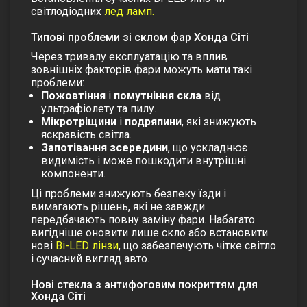
світлодіодних
лед ламп.
Типові проблеми зі склом фар Хонда Сіті
Через тривалу експлуатацію та вплив
зовнішніх факторів фари можуть мати такі
проблеми:
Пожовтіння
і
помутніння скла
від
ультрафіолету та пилу.
Мікротріщини
і
подряпини
, які знижують
яскравість світла.
Запотівання зсередини
, що ускладнює
видимість і може пошкодити внутрішні
компоненти.
Ці проблеми знижують безпеку їзди і
вимагають рішень, які не завжди
передбачають повну заміну фари. Набагато
вигідніше оновити лише скло або встановити
нові
Bi-LED лінзи
, що забезпечують чітке світло
і сучасний вигляд авто.
Нові стекла з антифоговим покриттям для
Хонда Сіті