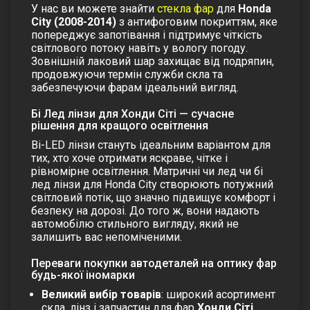
У нас ви можете знайти
стекла фар
для
Honda
City (2008-2014)
з антифоговим покриттям, яке
попереджує запотівання і підтримує чіткість
світлового потоку навіть у вологу погоду.
Зовнішній лаковий шар захищає від подряпин,
продовжуючи термін служби скла та
забезпечуючи фарам ідеальний вигляд.
Бі Лед лінзи для Хонди Сіті — сучасне
рішення для кращого освітлення
Bi-LED лінзи стануть ідеальним варіантом для
тих, хто хоче отримати яскраве, чітке і
рівномірне освітлення.
Матричні чи лед чи бі
лед лінзи для Honda City
створюють потужний
світловий потік, що значно підвищує комфорт і
безпеку на дорозі. До того ж, вони надають
автомобілю стильного вигляду, який не
залишить вас непоміченими.
Переваги покупки автодеталей на оптику фар
будь-якої іномарки
Великий вибір товарів
: широкий асортимент
скла, лінз і запчастин для фар
Хонди Сіті
.