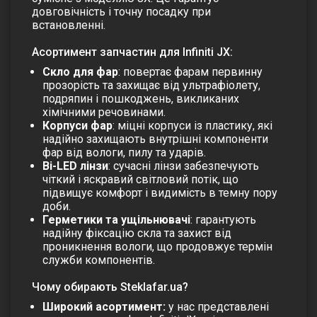
довговічність і точну посадку при
встановленні.
Асортимент запчастин для Infiniti JX:
Скло для фар
: повертає фарам первинну
прозорість та захищає від ультрафіолету,
подряпин і пошкоджень, викликаних
хімічними речовинами.
Корпуси фар
: міцні корпуси із пластику, які
надійно захищають внутрішні компоненти
фар від вологи, пилу та ударів.
Bi-LED лінзи
: сучасні лінзи забезпечують
чіткий і яскравий світловий потік, що
підвищує комфорт і видимість в темну пору
доби.
Герметики та ущільнювачі
: гарантують
надійну фіксацію скла та захист від
проникнення вологи, що продовжує термін
служби компонентів.
Чому обирають Steklafar.ua?
Широкий асортимент:
у нас представлені