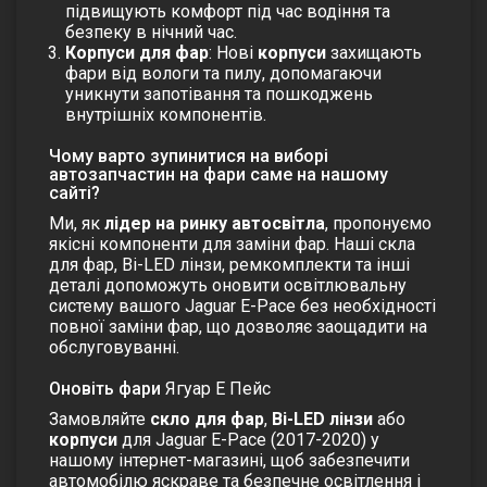
підвищують комфорт під час водіння та
безпеку в нічний час.
Корпуси для фар
: Нові
корпуси
захищають
фари від вологи та пилу, допомагаючи
уникнути запотівання та пошкоджень
внутрішніх компонентів.
Чому варто зупинитися на виборі
автозапчастин на фари саме на нашому
сайті?
Ми, як
лідер на ринку автосвітла
, пропонуємо
якісні компоненти для заміни фар. Наші
скла
для фар
,
Bi-LED лінзи, ремкомплекти
та інші
деталі допоможуть оновити освітлювальну
систему вашого Jaguar E-Pace без необхідності
повної заміни фар, що дозволяє заощадити на
обслуговуванні.
Оновіть фари
Ягуар Е Пейс
Замовляйте
скло для фар
,
Bi-LED лінзи
або
корпуси
для Jaguar E-Pace (2017-2020) у
нашому інтернет-магазині, щоб забезпечити
автомобілю яскраве та безпечне освітлення і