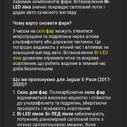
окремих компонентів фари. Встановлення
Bi-
LED лінз
значно покращує світловий потік і
додає авто сучасного вигляду.
Чому варто оновити фари?
З часом на
склі фар
можуть з'явитися
мікротріщини та подряпини через вплив
ультрафіолету або дорожніх частинок. Це
погіршує видимість у нічний час і впливає на
зовнішній вигляд авто. Встановлення
Bi-LED
лінз
дозволяє отримати чітке та яскраве
освітлення, що робить водіння в темний час
доби безпечнішим.
Що ми пропонуємо для Jaguar E-Pace (2017-
2020)?
Скло для фар
: Полікарбонатне
скло фар
відзначається високою міцністю і стійкістю
до ультрафіолету та подряпин, зберігаючи
прозорість і яскравість освітлення.
Bi-LED лінзи
:
Бі-ЛЕД лінзи
забезпечують
потужний, рівномірний світловий потік з
чіткою світлотіньовою межею. Вони