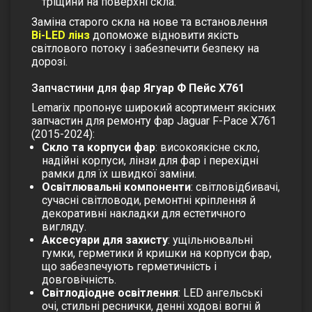
тріщини на поверхні скла.
Заміна старого скла на нове та встановлення
Bi-LED лінз
допоможе відновити якість
світлового потоку і забезпечити безпеку на
дорозі.
Запчастини для фар
Ягуар Ф Пейс
Х761
Lemarix пропонує широкий асортимент якісних
запчастин для ремонту фар Jaguar F-Pace X761
(2015-2024):
Скло та корпуси фар
: високоякісне скло,
надійні корпуси, лінзи для фар і перехідні
рамки для їх швидкої заміни.
Освітлювальні компоненти
: світловідбивачі,
сучасні світловоди, ремонтні кріплення й
декоративні накладки для естетичного
вигляду.
Аксесуари для захисту
: ущільнювальні
гумки, герметики й кришки на корпуси фар,
що забезпечують герметичність і
довговічність.
Світлодіодне освітлення
: LED ангельські
очі, стильні реснички, денні ходові вогні й