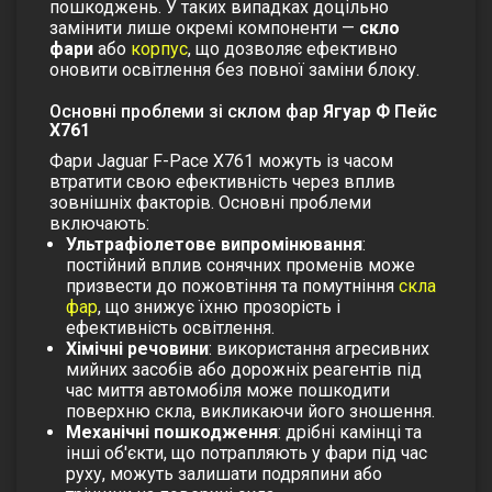
пошкоджень. У таких випадках доцільно
замінити лише окремі компоненти —
скло
фари
або
корпус
, що дозволяє ефективно
оновити освітлення без повної заміни блоку.
Основні проблеми зі склом фар
Ягуар Ф Пейс
Х761
Фари Jaguar F-Pace X761 можуть із часом
втратити свою ефективність через вплив
зовнішніх факторів. Основні проблеми
включають:
Ультрафіолетове випромінювання
:
постійний вплив сонячних променів може
призвести до пожовтіння та помутніння
скла
фар
, що знижує їхню прозорість і
ефективність освітлення.
Хімічні речовини
: використання агресивних
мийних засобів або дорожніх реагентів під
час миття автомобіля може пошкодити
поверхню скла, викликаючи його зношення.
Механічні пошкодження
: дрібні камінці та
інші об'єкти, що потрапляють у фари під час
руху, можуть залишати подряпини або