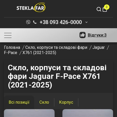
0
shopping_bag
+38 093 426-0000
keyboard_arrow_down
Відгуки:
3
Головна
Скло, корпуси та складові фари
Jaguar
F-Pace
X761 (2021-2025)
Скло, корпуси та складові
фари Jaguar F-Pace X761
(2021-2025)
Всі позиції
Скло
Корпус