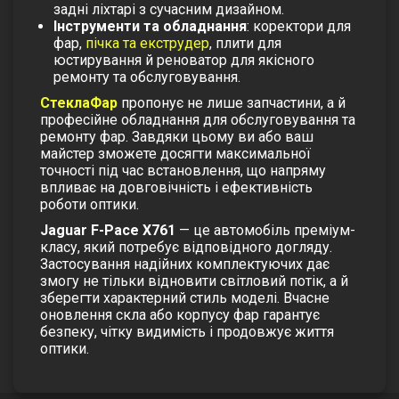
задні ліхтарі з сучасним дизайном.
Інструменти та обладнання
: коректори для
фар,
пічка та екструдер
, плити для
юстирування й реноватор для якісного
ремонту та обслуговування.
СтеклаФар
пропонує не лише запчастини, а й
професійне обладнання для обслуговування та
ремонту фар. Завдяки цьому ви або ваш
майстер зможете досягти максимальної
точності під час встановлення, що напряму
впливає на довговічність і ефективність
роботи оптики.
Jaguar F-Pace X761
— це автомобіль преміум-
класу, який потребує відповідного догляду.
Застосування надійних комплектуючих дає
змогу не тільки відновити світловий потік, а й
зберегти характерний стиль моделі. Вчасне
оновлення скла або корпусу фар гарантує
безпеку, чітку видимість і продовжує життя
оптики.