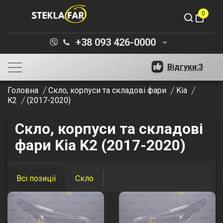
0
shopping_bag
+38 093 426-0000
keyboard_arrow_down
Відгуки:
3
Головна
Скло, корпуси та складові фари
Kia
K2
(2017-2020)
Скло, корпуси та складові
фари Kia K2 (2017-2020)
Всі позиції
Скло